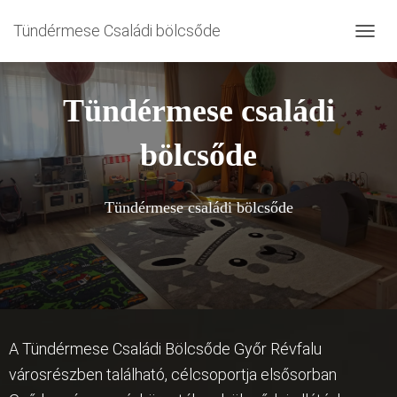
Tündérmese Családi bölcsőde
NAVIG
Tündérmese családi
bölcsőde
Tündérmese családi bölcsőde
A Tündérmese Családi Bölcsőde Győr Révfalu
városrészben található, célcsoportja elsősorban