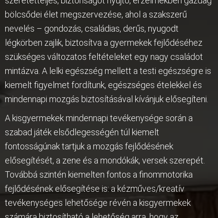
szeretetteljes, biztonságot nyújtó, érzelmekben gazdag
bölcsődei élet megszervezése, ahol a szakszerű
nevelés – gondozás, családias, derűs, nyugodt
légkörben zajlik, biztosítva a gyermekek fejlődéséhez
szükséges változatos feltételeket egy nagy családot
mintázva. A lelki egészség mellett a testi egészségre is
kiemelt figyelmet fordítunk, egészséges ételekkel és
mindennapi mozgás biztosításával kívánjuk elősegíteni.
A kisgyermekek mindennapi tevékenysége során a
szabad játék elsődlegességén túl kiemelt
fontosságúnak tartjuk a mozgás fejlődésének
elősegítését, a zene és a mondókák, versek szerepét.
Továbbá szintén kiemelten fontos a finommotorika
fejlődésének elősegítése is: a kézműves/kreatív
tevékenységes lehetősége révén a kisgyermekek
számára biztosítható a lehetőség arra, hogy az