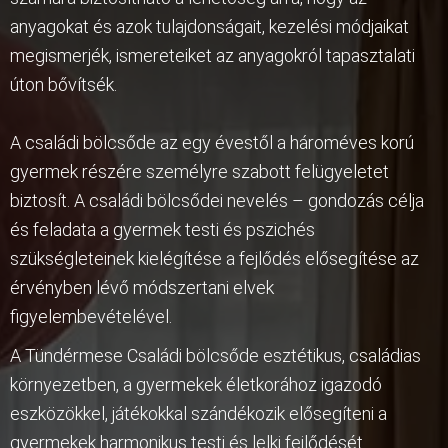
anyagokat és azok tulajdonságait, kezelési módjaikat
megismerjék, ismereteiket az anyagokról tapasztalati
úton bővítsék.
A családi bölcsőde az egy évestől a hároméves korú
gyermek részére személyre szabott felügyeletet
biztosít. A családi bölcsődei nevelés – gondozás célja
és feladata a gyermek testi és pszichés
szükségleteinek kielégítése a fejlődés elősegítése az
érvényben lévő módszertani elvek
figyelembevételével.
A Tündérmese Családi bölcsőde esztétikus, családias
környezetben, a gyermekek életkorához igazodó
eszközökkel, játékokkal szándékozik elősegíteni a
gyermekek harmonikus testi és lelki fejlődését.