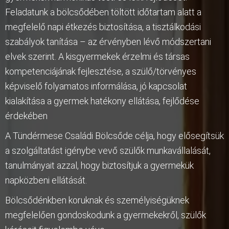
Feladatunk a bölcsődében töltött időtartam alatt a
megfelelő napi étkezés biztosítása, a tisztálkodási
szabályok tanítása – az érvényben lévő módszertani
elvek szerint. A kisgyermekek érzelmi és társas
kompetenciájának fejlesztése, a szülő/törvényes
képviselő folyamatos informálása, jó kapcsolat
kialakítása a gyermek hatékony ellátása, fejlődése
érdekében
A Tündérmese Családi Bölcsőde célja, hogy elősegítsük
a szolgáltatást igénybe vevő szülők munkavállalását,
tanulmányait azzal, hogy biztosítjuk a gyermekük
napközbeni ellátását.
Bölcsődénkben koruknak és személyiségüknek
megfelelően gondoskodunk a gyermekekről, szülők