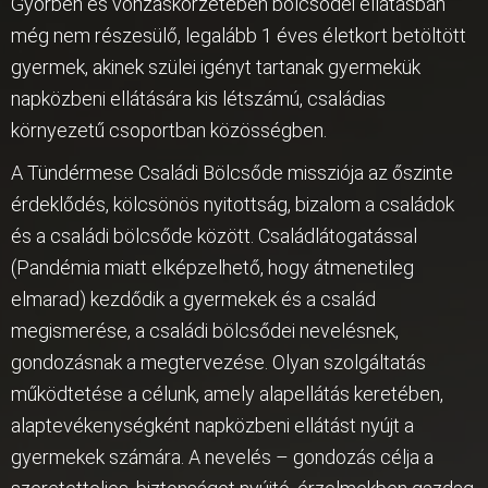
Győrben és vonzáskörzetében bölcsődei ellátásban
még nem részesülő, legalább 1 éves életkort betöltött
gyermek, akinek szülei igényt tartanak gyermekük
napközbeni ellátására kis létszámú, családias
környezetű csoportban közösségben.
A Tündérmese Családi Bölcsőde missziója az őszinte
érdeklődés, kölcsönös nyitottság, bizalom a családok
és a családi bölcsőde között. Családlátogatással
(Pandémia miatt elképzelhető, hogy átmenetileg
elmarad) kezdődik a gyermekek és a család
megismerése, a családi bölcsődei nevelésnek,
gondozásnak a megtervezése. Olyan szolgáltatás
működtetése a célunk, amely alapellátás keretében,
alaptevékenységként napközbeni ellátást nyújt a
gyermekek számára. A nevelés – gondozás célja a